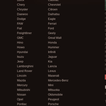
Buick
Cadillac
Chery
Chevrolet
Chrysler
Citroen
Daewoo
Daihatsu
Dodge
Eagle
FAW
Ferrari
Fiat
Ford
Freightliner
Geely
GMC
Great Wall
Hino
Honda
Howo
Hummer
Hyundai
Infiniti
Isuzu
Jaguar
Jeep
Kia
Lamborghini
Lancia
Land Rover
Lexus
Lincoln
Maserati
Mazda
Mercedes-Benz
Mercury
Mini
Mitsubishi
Mitsuoka
Nissan
Oldsmobile
Opel
Peugeot
Pontiac
Porsche