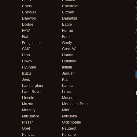
Buick
Cadillac
Chery
Chevrolet
Chrysler
Citroen
Daewoo
Daihatsu
Dodge
Eagle
FAW
Ferrari
Fiat
Ford
Freightliner
Geely
GMC
Great Wall
Hino
Honda
Howo
Hummer
Hyundai
Infiniti
Isuzu
Jaguar
Jeep
Kia
Lamborghini
Lancia
Land Rover
Lexus
Lincoln
Maserati
Mazda
Mercedes-Benz
Mercury
Mini
Mitsubishi
Mitsuoka
Nissan
Oldsmobile
Opel
Peugeot
Pontiac
Porsche