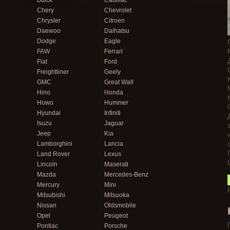
Buick
Cadillac
Chery
Chevrolet
Chrysler
Citroen
Daewoo
Daihatsu
Dodge
Eagle
FAW
Ferrari
Fiat
Ford
Freightliner
Geely
GMC
Great Wall
Hino
Honda
Howo
Hummer
Hyundai
Infiniti
Isuzu
Jaguar
Jeep
Kia
Lamborghini
Lancia
Land Rover
Lexus
Lincoln
Maserati
Mazda
Mercedes-Benz
Mercury
Mini
Mitsubishi
Mitsuoka
Nissan
Oldsmobile
Opel
Peugeot
Pontiac
Porsche